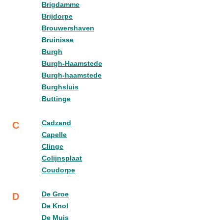
Brigdamme
Brijdorpe
Brouwershaven
Bruinisse
Burgh
Burgh-Haamstede
Burgh-haamstede
Burghsluis
Buttinge
Cadzand
C
Capelle
Clinge
Colijnsplaat
Coudorpe
De Groe
D
De Knol
De Muis