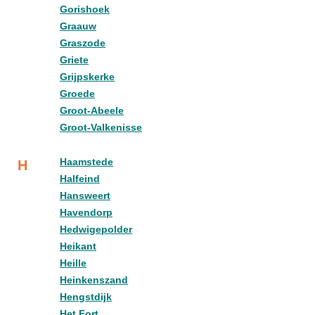
Gorishoek
Graauw
Graszode
Griete
Grijpskerke
Groede
Groot-Abeele
Groot-Valkenisse
Haamstede
H
Halfeind
Hansweert
Havendorp
Hedwigepolder
Heikant
Heille
Heinkenszand
Hengstdijk
Het Fort