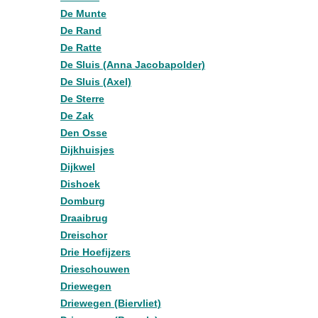
De Munte
De Rand
De Ratte
De Sluis (Anna Jacobapolder)
De Sluis (Axel)
De Sterre
De Zak
Den Osse
Dijkhuisjes
Dijkwel
Dishoek
Domburg
Draaibrug
Dreischor
Drie Hoefijzers
Drieschouwen
Driewegen
Driewegen (Biervliet)