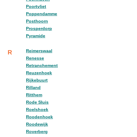
Poortvliet
Poppendamme
Posthoorn
Prosperdorp
Pyramide
Reimerswaal
R
Renesse
Retranchement
Reuzenhoek
Rijkebuurt
Rilland
Ritthem
Rode Sluis
Roelshoek
Roodenhoek
Roodewijk
Roverberg