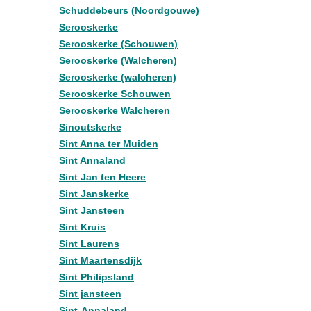
Schuddebeurs (Noordgouwe)
Serooskerke
Serooskerke (Schouwen)
Serooskerke (Walcheren)
Serooskerke (walcheren)
Serooskerke Schouwen
Serooskerke Walcheren
Sinoutskerke
Sint Anna ter Muiden
Sint Annaland
Sint Jan ten Heere
Sint Janskerke
Sint Jansteen
Sint Kruis
Sint Laurens
Sint Maartensdijk
Sint Philipsland
Sint jansteen
Sint-Annaland