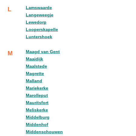
Lamswaarde
L
Langeweegje
Lewedorp
Looperskapelle
Luntershoek
Maagd van Gent
M
Maaidijk
Maalstede
Magrette
Malland
Mariekerke
Marolleput
Mauritsfort
Meliskerke
Middelburg
Middenhof
Middenschouwen