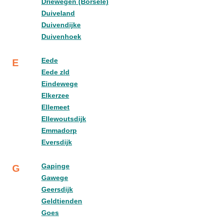
Driewegen (Borsele)
Duiveland
Duivendijke
Duivenhoek
Eede
E
Eede zld
Eindewege
Elkerzee
Ellemeet
Ellewoutsdijk
Emmadorp
Eversdijk
Gapinge
G
Gawege
Geersdijk
Geldtienden
Goes