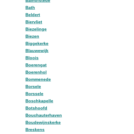
Balhofstede
Bath
Beldert
Biervliet
Biezelinge
Biezen
Biggekerke
Blauwewijk
Bloois
Boerengat
Boerenhol
Bommenede
Borsele
Borssele
Boschkapelle
Botshoofd
Bouchauterhaven
Boudewijnskerke
Breskens