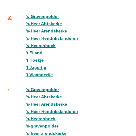
's-Gravenpolder
&
's-Heer Abtskerke
's-Heer Arendskerke
's-Heer Hendrikskinderen
's-Heerenhoek
't Eiland
't Hoekje
't Jagertje
't Vlaandertje
's-Gravenpolder
'
's-Heer Abtskerke
's-Heer Arendskerke
's-Heer Hendrikskinderen
's-Heerenhoek
's-gravenpolder
's-heer arendskerke