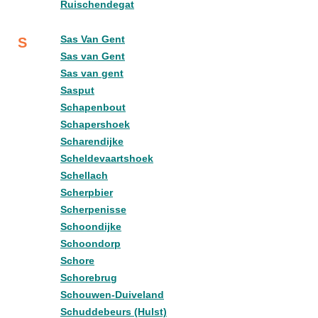
Ruischendegat
Sas Van Gent
S
Sas van Gent
Sas van gent
Sasput
Schapenbout
Schapershoek
Scharendijke
Scheldevaartshoek
Schellach
Scherpbier
Scherpenisse
Schoondijke
Schoondorp
Schore
Schorebrug
Schouwen-Duiveland
Schuddebeurs (Hulst)