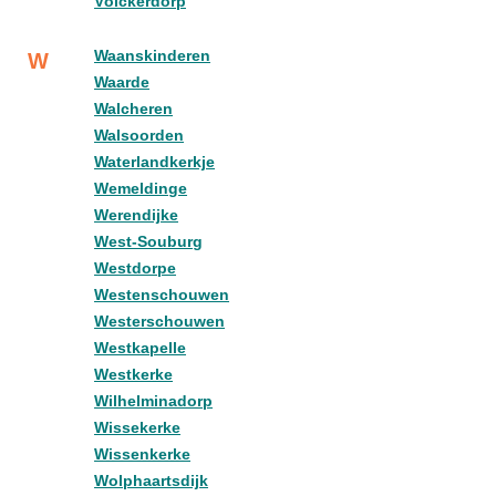
Völckerdorp
Waanskinderen
W
Waarde
Walcheren
Walsoorden
Waterlandkerkje
Wemeldinge
Werendijke
West-Souburg
Westdorpe
Westenschouwen
Westerschouwen
Westkapelle
Westkerke
Wilhelminadorp
Wissekerke
Wissenkerke
Wolphaartsdijk