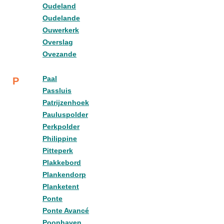
Oudeland
Oudelande
Ouwerkerk
Overslag
Ovezande
Paal
P
Passluis
Patrijzenhoek
Pauluspolder
Perkpolder
Philippine
Pitteperk
Plakkebord
Plankendorp
Planketent
Ponte
Ponte Avancé
Poonhaven