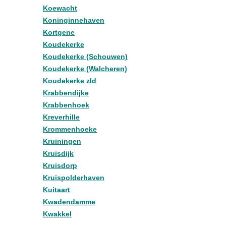
Koewacht
Koninginnehaven
Kortgene
Koudekerke
Koudekerke (Schouwen)
Koudekerke (Walcheren)
Koudekerke zld
Krabbendijke
Krabbenhoek
Kreverhille
Krommenhoeke
Kruiningen
Kruisdijk
Kruisdorp
Kruispolderhaven
Kuitaart
Kwadendamme
Kwakkel