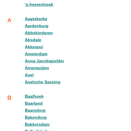
's-heerenhoek
Aagtekerke
A
Aardenburg
Abbekinderen
Absdale
Akkerput
Amsterdam
Anna Jacobapolder
Arnemuiden
Axel
Axelsche Sassing
Baalhoek
B
Baarland
Baarsdorp
Bakendorp
Bakkersdam