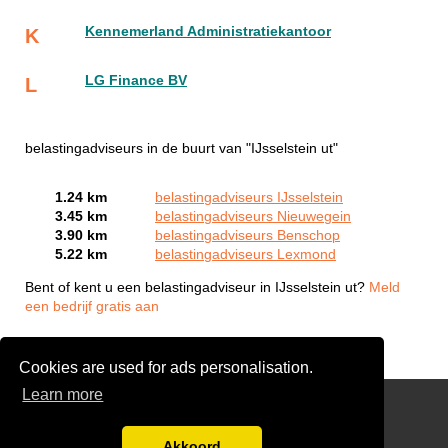
Kennemerland Administratiekantoor
K
LG Finance BV
L
belastingadviseurs in de buurt van "IJsselstein ut"
1.24 km
belastingadviseurs IJsselstein
3.45 km
belastingadviseurs Nieuwegein
3.90 km
belastingadviseurs Benschop
5.22 km
belastingadviseurs Lexmond
Bent of kent u een belastingadviseur in IJsselstein ut?
Meld
een bedrijf gratis aan
Cookies are used for ads personalisation.
Learn more
Links
Gratis Offertes Vergelijken
Akkoord