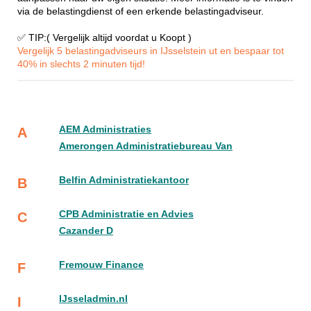
via de belastingdienst of een erkende belastingadviseur.
✅ TIP:( Vergelijk altijd voordat u Koopt )
Vergelijk 5 belastingadviseurs in IJsselstein ut en bespaar tot
40% in slechts 2 minuten tijd!
AEM Administraties
A
Amerongen Administratiebureau Van
Belfin Administratiekantoor
B
CPB Administratie en Advies
C
Cazander D
Fremouw Finance
F
IJsseladmin.nl
I