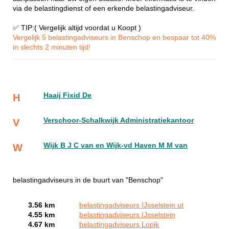
via de belastingdienst of een erkende belastingadviseur.
✅ TIP:( Vergelijk altijd voordat u Koopt )
Vergelijk 5 belastingadviseurs in Benschop en bespaar tot 40%
in slechts 2 minuten tijd!
Haaij Fixid De
H
Verschoor-Schalkwijk Administratiekantoor
V
Wijk B J C van en Wijk-vd Haven M M van
W
belastingadviseurs in de buurt van "Benschop"
3.56 km
belastingadviseurs IJsselstein ut
4.55 km
belastingadviseurs IJsselstein
4.67 km
belastingadviseurs Lopik