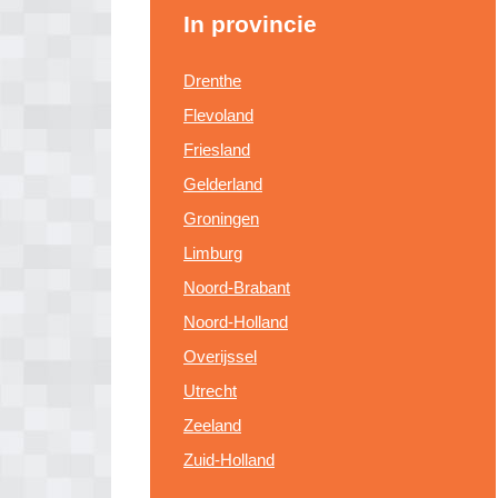
In provincie
Drenthe
Flevoland
Friesland
Gelderland
Groningen
Limburg
Noord-Brabant
Noord-Holland
Overijssel
Utrecht
Zeeland
Zuid-Holland