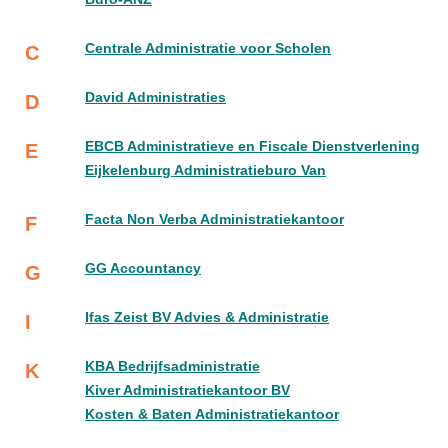
Centrale Administratie voor Scholen
C
David Administraties
D
EBCB Administratieve en Fiscale Dienstverlening
E
Eijkelenburg Administratieburo Van
Facta Non Verba Administratiekantoor
F
GG Accountancy
G
Ifas Zeist BV Advies & Administratie
I
KBA Bedrijfsadministratie
K
Kiver Administratiekantoor BV
Kosten & Baten Administratiekantoor