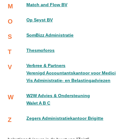
Match and Flow BV
M
Op Seyst BV
O
SomBizz Administratie
S
Thesmoforos
T
Verbree & Partners
V
Verenigd Accountantskantoor voor Medici
Vis Administratie- en Belastingadviezen
W2W Advies & Ondersteuning
W
Walet A B C
Zegers Administratiekantoor Brigitte
Z