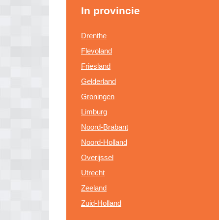
In provincie
Drenthe
Flevoland
Friesland
Gelderland
Groningen
Limburg
Noord-Brabant
Noord-Holland
Overijssel
Utrecht
Zeeland
Zuid-Holland