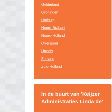
Gelderland
Groningen
Limburg
Noord-Brabant
Noord-Holland
Overijssel
Utrecht
Zeeland
Zuid-Holland
In de buurt van 'Keijzer
Administraties Linda de'