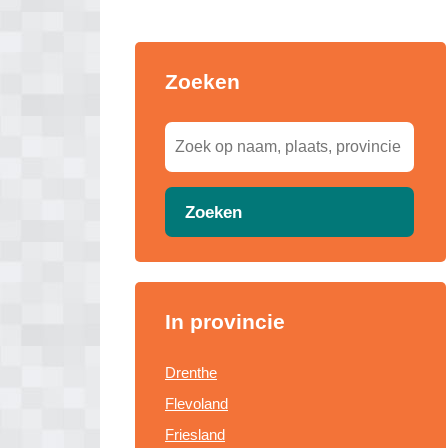
Zoeken
Zoeken
In provincie
Drenthe
Flevoland
Friesland