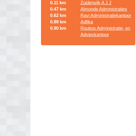
0.11 km
Zuiderwijk A J J
0.47 km
Almonde Administraties
0.62 km
Ravi Administratiekantoor
0.89 km
Adfika
0.90 km
Roubos Administratie- en
Advieskantoor