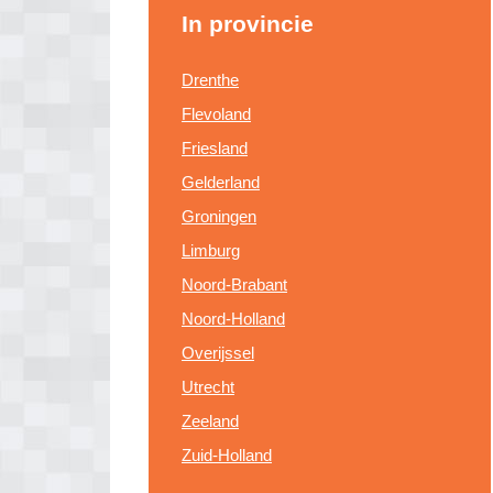
In provincie
Drenthe
Flevoland
Friesland
Gelderland
Groningen
Limburg
Noord-Brabant
Noord-Holland
Overijssel
Utrecht
Zeeland
Zuid-Holland