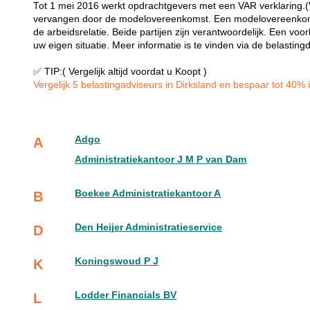
Tot 1 mei 2016 werkt opdrachtgevers met een VAR verklaring.(Ve
vervangen door de modelovereenkomst. Een modelovereenkoms
de arbeidsrelatie. Beide partijen zijn verantwoordelijk. Een 
uw eigen situatie. Meer informatie is te vinden via de belasting
✅ TIP:( Vergelijk altijd voordat u Koopt )
Vergelijk 5 belastingadviseurs in Dirksland en bespaar tot 40% i
Adgo
A
Administratiekantoor J M P van Dam
Boekee Administratiekantoor A
B
Den Heijer Administratieservice
D
Koningswoud P J
K
Lodder Financials BV
L