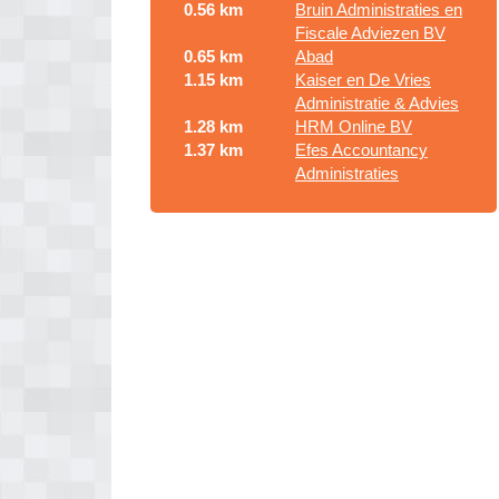
0.56 km
Bruin Administraties en
Fiscale Adviezen BV
0.65 km
Abad
1.15 km
Kaiser en De Vries
Administratie & Advies
1.28 km
HRM Online BV
1.37 km
Efes Accountancy
Administraties