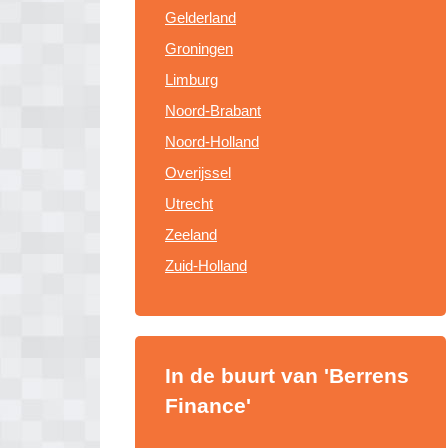
Gelderland
Groningen
Limburg
Noord-Brabant
Noord-Holland
Overijssel
Utrecht
Zeeland
Zuid-Holland
In de buurt van 'Berrens
Finance'