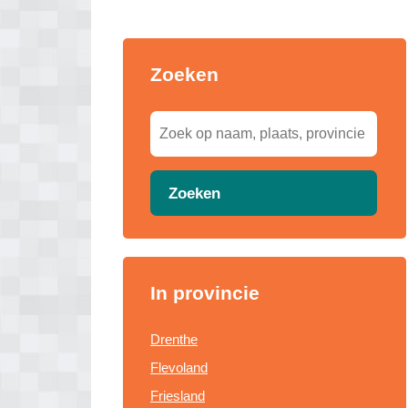
Zoeken
Zoeken
In provincie
Drenthe
Flevoland
Friesland