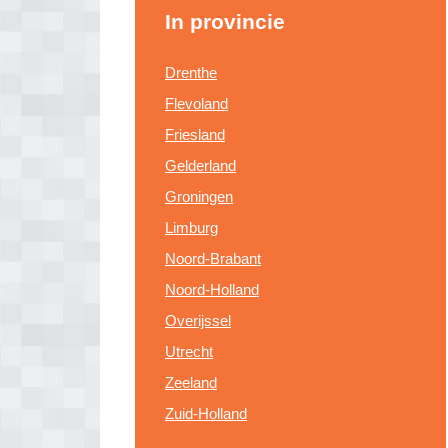
In provincie
Drenthe
Flevoland
Friesland
Gelderland
Groningen
Limburg
Noord-Brabant
Noord-Holland
Overijssel
Utrecht
Zeeland
Zuid-Holland