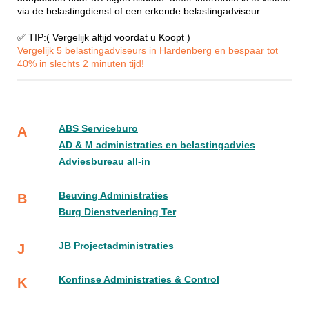
via de belastingdienst of een erkende belastingadviseur.
✅ TIP:( Vergelijk altijd voordat u Koopt )
Vergelijk 5 belastingadviseurs in Hardenberg en bespaar tot
40% in slechts 2 minuten tijd!
ABS Serviceburo
A
AD & M administraties en belastingadvies
Adviesbureau all-in
Beuving Administraties
B
Burg Dienstverlening Ter
JB Projectadministraties
J
Konfinse Administraties & Control
K