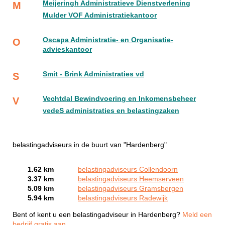
Meijeringh Administratieve Dienstverlening
M
Mulder VOF Administratiekantoor
Oscapa Administratie- en Organisatie-
O
advieskantoor
Smit - Brink Administraties vd
S
Vechtdal Bewindvoering en Inkomensbeheer
V
vedeS administraties en belastingzaken
belastingadviseurs in de buurt van "Hardenberg"
1.62 km
belastingadviseurs Collendoorn
3.37 km
belastingadviseurs Heemserveen
5.09 km
belastingadviseurs Gramsbergen
5.94 km
belastingadviseurs Radewijk
Bent of kent u een belastingadviseur in Hardenberg?
Meld een
bedrijf gratis aan