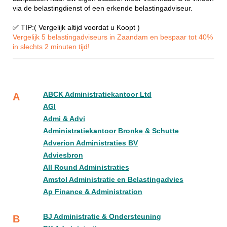
via de belastingdienst of een erkende belastingadviseur.
✅ TIP:( Vergelijk altijd voordat u Koopt )
Vergelijk 5 belastingadviseurs in Zaandam en bespaar tot 40%
in slechts 2 minuten tijd!
ABCK Administratiekantoor Ltd
A
AGI
Admi & Advi
Administratiekantoor Bronke & Schutte
Adverion Administraties BV
Adviesbron
All Round Administraties
Amstol Administratie en Belastingadvies
Ap Finance & Administration
BJ Administratie & Ondersteuning
B