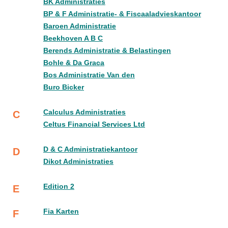
BK Administraties
BP & F Administratie- & Fiscaaladvieskantoor
Baroen Administratie
Beekhoven A B C
Berends Administratie & Belastingen
Bohle & Da Graca
Bos Administratie Van den
Buro Bicker
Calculus Administraties
C
Celtus Financial Services Ltd
D & C Administratiekantoor
D
Dikot Administraties
Edition 2
E
Fia Karten
F