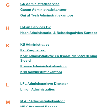
GK Administratieservice
G
Garant Administratiekantoor
Gui at Tysh Adminstratiekantoor
H-Can Services BV
H
Haan Administratie- & Belastingadvies Kantoor
KB Administraties
K
Kat Zorgbeheer
Kolk Administratieve en fiscale dienstverlening
Sjoerd
Korsse Administratiekantoor
Krid Administratiekantoor
LFL Administratieve Diensten
L
Limon Administraties
M & P Administratiekantoor
M
MBK Vastgoed Beheer