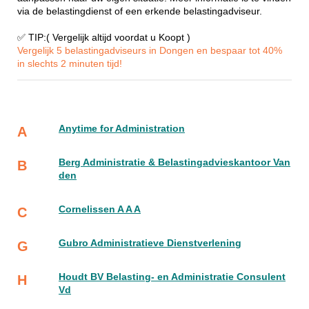
via de belastingdienst of een erkende belastingadviseur.
✅ TIP:( Vergelijk altijd voordat u Koopt )
Vergelijk 5 belastingadviseurs in Dongen en bespaar tot 40%
in slechts 2 minuten tijd!
Anytime for Administration
A
Berg Administratie & Belastingadvieskantoor Van
B
den
Cornelissen A A A
C
Gubro Administratieve Dienstverlening
G
Houdt BV Belasting- en Administratie Consulent
H
Vd