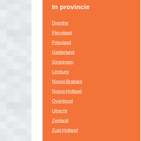
In provincie
Drenthe
Flevoland
Friesland
Gelderland
Groningen
Limburg
Noord-Brabant
Noord-Holland
Overijssel
Utrecht
Zeeland
Zuid-Holland