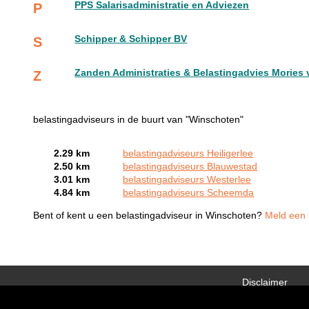
PPS Salarisadministratie en Adviezen
P
Schipper & Schipper BV
S
Zanden Administraties & Belastingadvies Mories 
Z
belastingadviseurs in de buurt van "Winschoten"
2.29 km
belastingadviseurs Heiligerlee
2.50 km
belastingadviseurs Blauwestad
3.01 km
belastingadviseurs Westerlee
4.84 km
belastingadviseurs Scheemda
Bent of kent u een belastingadviseur in Winschoten?
Meld een b
Disclaimer