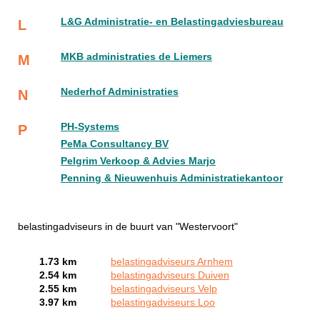
L&G Administratie- en Belastingadviesbureau
L
MKB administraties de Liemers
M
Nederhof Administraties
N
PH-Systems
P
PeMa Consultancy BV
Pelgrim Verkoop & Advies Marjo
Penning & Nieuwenhuis Administratiekantoor
belastingadviseurs in de buurt van "Westervoort"
1.73 km
belastingadviseurs Arnhem
2.54 km
belastingadviseurs Duiven
2.55 km
belastingadviseurs Velp
3.97 km
belastingadviseurs Loo