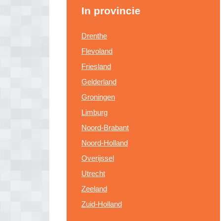
In provincie
Drenthe
Flevoland
Friesland
Gelderland
Groningen
Limburg
Noord-Brabant
Noord-Holland
Overijssel
Utrecht
Zeeland
Zuid-Holland