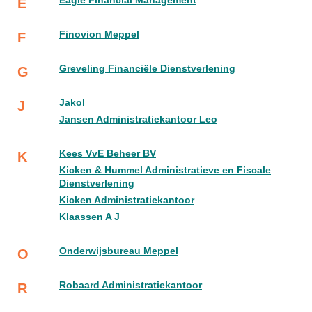
Eagle Financial Management
E
Finovion Meppel
F
Greveling Financiële Dienstverlening
G
Jakol
J
Jansen Administratiekantoor Leo
Kees VvE Beheer BV
K
Kicken & Hummel Administratieve en Fiscale
Dienstverlening
Kicken Administratiekantoor
Klaassen A J
Onderwijsbureau Meppel
O
Robaard Administratiekantoor
R