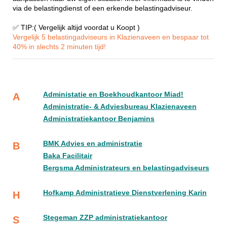
via de belastingdienst of een erkende belastingadviseur.
✅ TIP:( Vergelijk altijd voordat u Koopt )
Vergelijk 5 belastingadviseurs in Klazienaveen en bespaar tot
40% in slechts 2 minuten tijd!
Administatie en Boekhoudkantoor Miad!
A
Administratie- & Adviesbureau Klazienaveen
Administratiekantoor Benjamins
BMK Advies en administratie
B
Baka Facilitair
Bergsma Administrateurs en belastingadviseurs
Hofkamp Administratieve Dienstverlening Karin
H
Stegeman ZZP administratiekantoor
S