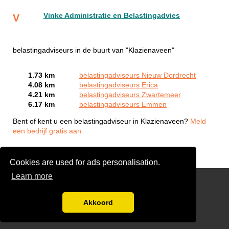
Vinke Administratie en Belastingadvies
V
belastingadviseurs in de buurt van "Klazienaveen"
1.73 km
belastingadviseurs Nieuw Dordrecht
4.08 km
belastingadviseurs Erica
4.21 km
belastingadviseurs Zwartemeer
6.17 km
belastingadviseurs Emmen
Bent of kent u een belastingadviseur in Klazienaveen?
Meld
een bedrijf gratis aan
Cookies are used for ads personalisation.
Learn more
Links
Gratis Offertes Vergelijken
Akkoord
Disclaimer