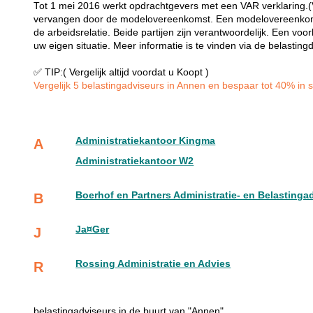
Tot 1 mei 2016 werkt opdrachtgevers met een VAR verklaring.(Ve
vervangen door de modelovereenkomst. Een modelovereenkoms
de arbeidsrelatie. Beide partijen zijn verantwoordelijk. Een 
uw eigen situatie. Meer informatie is te vinden via de belasting
✅ TIP:( Vergelijk altijd voordat u Koopt )
Vergelijk 5 belastingadviseurs in Annen en bespaar tot 40% in sl
Administratiekantoor Kingma
A
Administratiekantoor W2
Boerhof en Partners Administratie- en Belastinga
B
Ja¤Ger
J
Rossing Administratie en Advies
R
belastingadviseurs in de buurt van "Annen"