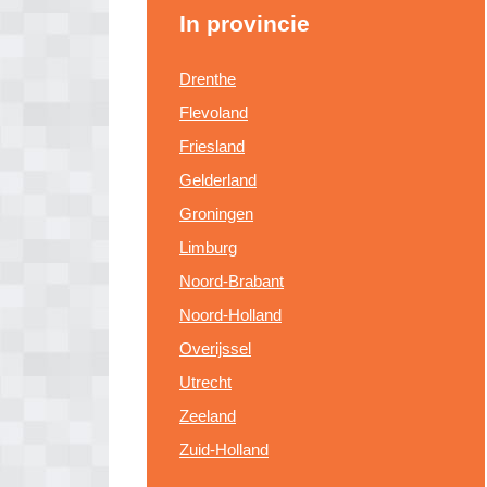
In provincie
Drenthe
Flevoland
Friesland
Gelderland
Groningen
Limburg
Noord-Brabant
Noord-Holland
Overijssel
Utrecht
Zeeland
Zuid-Holland